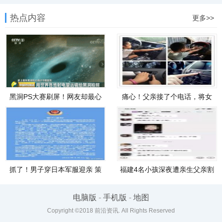
热点内容
更多>>
黑洞PS大赛刷屏！网友却最心
痛心！父亲接了个电话，将女
疼他
儿忘
抓了！男子穿日本军服迎亲 策
福建4名小孩深夜遭亲生父亲割
划
颈
电脑版
-
手机版
-
地图
Copyright ©2018
前沿资讯
. All Rights Reserved